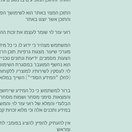
התוכן המצוי באתר הוא לשימושך הפר
והתוכן אשר יוצגו באתר.
רועי עזר לוי שומר לעצמו את זכות ה
המשתמש מצהיר כי ידוע לו, כי כל מיד
מערכי שיעור, מצגות גרפיות, תוכן הרצ
הצעות, מסמכים, ידיעות ונתונים טכניי
הוא נחשף המועבר במסגרת השימוש באת
לוי, לעסקיו, לשירותיו, למוצריו, ללקוח
(להלן: ״המידע הסודי״) השייך במלואו ל
ברור למשתמש, כי כל המידע שייחשף אלי
והמצאות, סימני מסחר ושמות מסחריים
הבלעדי והמלא של רועי עזר לוי, והמשת
במידע ותכנים אלה וכי מלוא זכויות קניין
אין להעתיק, להפיץ, להציג בפומבי, 
ומראש.