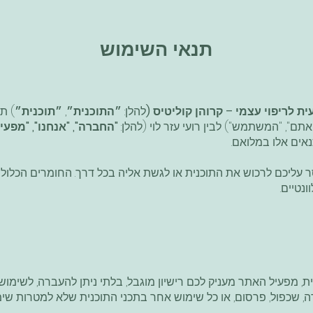
תנאי השימוש
ת לריפוי עצמי – קרוהן קוליטיס
(
להלן
:
״התוכנית״
,
״תוכנית״
) תנ
ם", "המשתמש") לבין רועי עזר לוי (להלן:
"החברה", "אנחנו", "מפעי
אים אלו במלואם.
עליכם לרכוש את התוכנית או לגשת אליה בכל דרך. החומרים הכלולים ב
נטיים.
 מפעיל האתר מעניק לכם רישיון מוגבל, בלתי ניתן להעברה, לשימוש 
ה, שכפול, פרסום, או כל שימוש אחר בתכני התוכנית שלא למטרות ש