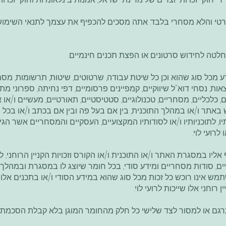
טי והלא מסחרי בלבד. אתה מסכים להכפיף את עצמך לתנאי השימוש שר
החלטה לחידוש סרטונים או הפצת תכנים חינמיים.
ע מכל סוג שהוא וכן כל שיטת עבודה, שרטוטים, שיטות, תרשומות, מסמ
אות, נסחי דוא"ל שיווקיים, קמפיינים פרסומיים, דפי נחיתה, ספרוני מתנ
ם, כלכליים, מסחריים, טכנולוגיים, סטטיסטיים, תאורטיים, מעשיים ו/א
ר ו/או במהלך התוכנית, בין אם בעל פה ובין אם בכתב ו/או בכל מד
ותיו, לתוכניותיו ו/או לסודותיו המקצועיים, העסקיים והמסחריים אשר הגיעו
רועי לוי.
ו במסגרת האתר ו/או התוכנית ו/או הקורס וזכויות הקניין הרוחני, לרב
, סודות מסחריים ומידע סודי, בכל חומר שיוצג לו במסגרת ובמהלך 
מש אינו רוכש כל זכות מכל סוג שהוא במידע הסודי ו/או בתכנים אלו ו/
 רוחני אלו שייכות לרועי לוי.
לתרגם או למסור לצד שלישי כל חלק מהחומר המוגן בלא קבלת הסכמתו