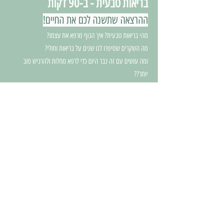
בריאות טבעית - ב-90 דקות
ההרצאה שתשנה לכם את החיים!
מהי בריאות טבעית? איך הגוף מרפא את עצמו?
מה השקרים שסיפרו לנו שנים על בריאות וחולי?
ומה עושים עם זה כבר היום כדי לרפא מחלות ולהרגיש טוב
יותר??
בהרצאה המרתקת הזו שאני מעביר שנים בחברות הייטק גדולות
בארץ ובעולם אני הולך לקחת אתכם למסע שיגרום לכם לשאול לא
מעט שאלות :)
אבל יותר מהכל - יפתח לך את הראש לגישה אחרת, גישה פשוטה
שאומרת:
הבריאות שלכם, אך רק בידיים שלכם.
לא בטוחים?
צפו בחלק קטן מההרצאה