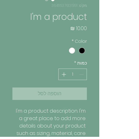
מק"ט: 364115376135191
I'm a product
מחיר
*
Color
כמות
*
הוספה לסל
I'm a product description. I'm 
a great place to add more 
details about your product 
such as sizing, material, care 