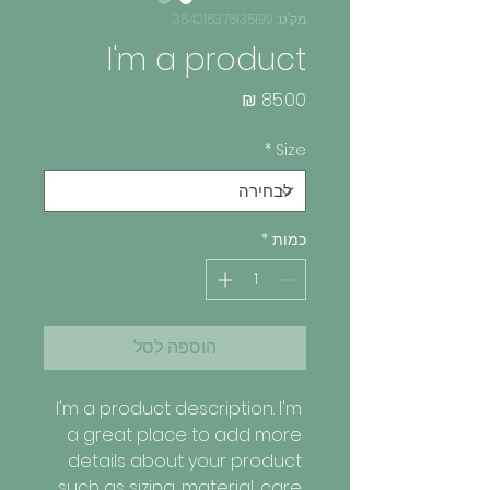
מק"ט: 364215376135199
I'm a product
מחיר
*
Size
כמות
*
הוספה לסל
I'm a product description. I'm 
a great place to add more 
details about your product 
such as sizing, material, care 